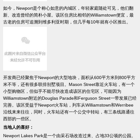
如今，Newport是个称心如意的内城区，年轻家庭随处可见，他们翻
新、改造曾经的简朴小屋。该区住房比相邻的Williamstown便宜，最
古老的住房可追溯到维多利亚时期，但几乎每10年就有小区推出。
开发商已经聚焦于Newport的大型地块，面积从600平方米到800平方
米不等，还有很多联排别墅项目。Mason Street靠近火车站，有一个
小型购物区，但似乎不能尽快改造成该区的住宅区，可能因为
Williamstown附近的Douglas Parade和Ferguson Street一带发展已经
完善。该区受益于Newport火车站，列车从Williamstown和Werribee
沿线来来往往，同时，火车站还有一个公交中转站，有三条线路通往
西部的一些区。
当地人的喜好：
Newport Lakes Park是一个由采石场改造过来、占地33公顷的公园。